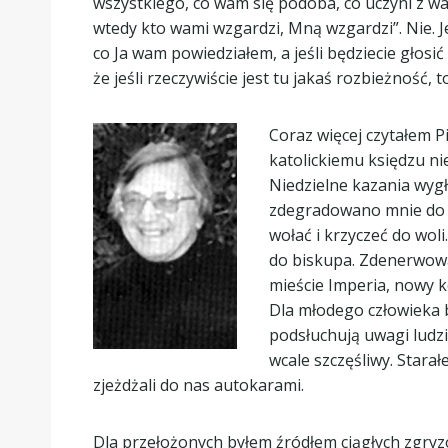
wszystkiego, co wam się podoba, co uczyni z was
wtedy kto wami wzgardzi, Mną wzgardzi”. Nie. Jez
co Ja wam powiedziałem, a jeśli będziecie głosić
że jeśli rzeczywiście jest tu jakaś rozbieżność, 
Coraz więcej czytałem P
katolickiemu księdzu nie
Niedzielne kazania wygł
zdegradowano mnie do m
wołać i krzyczeć do woli
do biskupa. Zdenerwowany
mieście Imperia, nowy k
Dla młodego człowieka b
podsłuchują uwagi ludzi:
wcale szczęśliwy. Starał
zjeżdżali do nas autokarami.
Dla przełożonych byłem źródłem ciągłych zgryzo