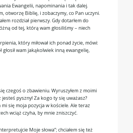
ania Ewangelii, napominania i tak dalej.
m, otworzę Biblię, i zobaczymy, co Pan uczyni.
tałem rozdział pierwszy. Gdy dotarłem do
żną od tej, którą wam głosiliśmy – niech
pienia, który miłował ich ponad życie, mówi:
ł głosił wam jakąkolwiek inną ewangelię,
się czegoś o zbawieniu. Wyruszyłem z moimi
ż jesteś pyszny! Za kogo ty się uważasz?
 mi się moja pozycja w kościele. Ale teraz
ech wciąż czyha, by mnie zniszczyć.
terpretujcie Moje słowa”; chciałem się też