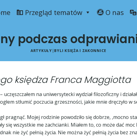
ome
Przegląd tematów
O nas
ny podczas odprawian
ARTYKUŁY
|
BYLI KSIĘŻA I ZAKONNICE
go księdza
Franca Maggiotta
 uczęszczałem na uniwersytecki wydział filozoficzny i działał
mogłem stłumić poczucia grzeszności, jakie mnie dręczyło w 
ł pragnąć. Mojej rodzinie powodziło się dobrze, ,mocno st
ły się wszystkie me zachcianki. Miałem to, co może dać moc 
nak nie żyć pełnią życia. Nie można żyć pełnią życia bez znaj