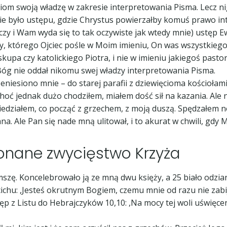
iom swoją władzę w zakresie interpretowania Pisma. Lecz nig
 było ustępu, gdzie Chrystus powierzałby komuś prawo interpr
 czy i Wam wyda się to tak oczywiste jak wtedy mnie) ustęp 
ęty, którego Ojciec pośle w Moim imieniu, On was wszystkie
kupa czy katolickiego Piotra, i nie w imieniu jakiegoś past
 Bóg nie oddał nikomu swej władzy interpretowania Pisma.
iesiono mnie – do starej parafii z dziewięcioma kościołami.
Choć jednak dużo chodziłem, miałem dość sił na kazania. Ale 
wiedziałem, co począć z grzechem, z moją duszą. Spędzałem 
na. Ale Pan się nade mną ulitował, i to akurat w chwili, gdy 
onane zwycięstwo Krzyża
mszę. Koncelebrowało ją ze mną dwu księży, a 25 biało odzi
 cichu: ,Jesteś okrutnym Bogiem, czemu mnie od razu nie zab
p z Listu do Hebrajczyków 10,10: ,Na mocy tej woli uświęcen