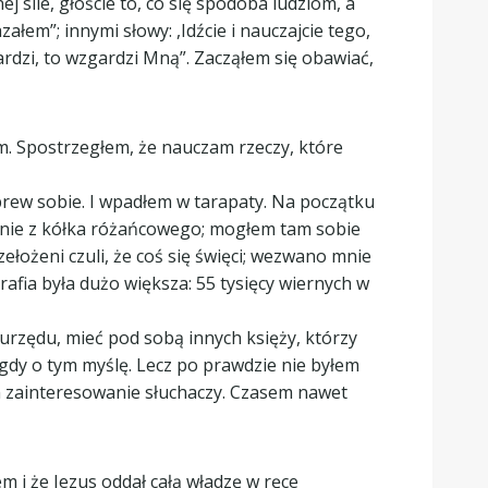
 sile, głoście to, co się spodoba ludziom, a
ałem”; innymi słowy: ,Idźcie i nauczajcie tego,
gardzi, to wzgardzi Mną”. Zacząłem się obawiać,
em. Spostrzegłem, że nauczam rzeczy, które
brew sobie. I wpadłem w tarapaty. Na początku
anie z kółka różańcowego; mogłem tam sobie
rzełożeni czuli, że coś się święci; wezwano mnie
rafia była dużo większa: 55 tysięcy wiernych w
urzędu, mieć pod sobą innych księży, którzy
d, gdy o tym myślę. Lecz po prawdzie nie byłem
iłem zainteresowanie słuchaczy. Czasem nawet
 i że Jezus oddał całą władzę w ręce