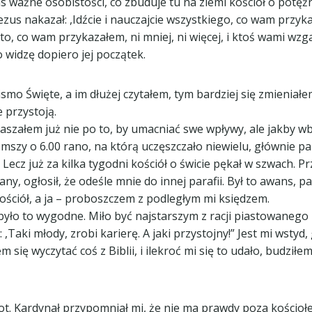
 ważne osobistości, co zbuduje tu na ziemi kościół o potężnej
us nakazał: ,Idźcie i nauczajcie wszystkiego, co wam przykaz
 to, co wam przykazałem, ni mniej, ni więcej, i ktoś wami wz
to widzę dopiero jej początek.
ismo Święte, a im dłużej czytałem, tym bardziej się zmieniał
 przystoją.
aszałem już nie po to, by umacniać swe wpływy, ale jakby w
szy o 6.00 rano, na którą uczęszczało niewielu, głównie p
. Lecz już za kilka tygodni kościół o świcie pękał w szwach. P
, ogłosił, że odeśle mnie do innej parafii. Był to awans, pa
ościół, a ja – proboszczem z podległym mi księdzem.
yło to wygodne. Miło być najstarszym z racji piastowanego 
 ,Taki młody, zrobi karierę. A jaki przystojny!” Jest mi wsty
em się wyczytać coś z Biblii, i ilekroć mi się to udało, budz
t. Kardynał przypomniał mi, że nie ma prawdy poza kościołem