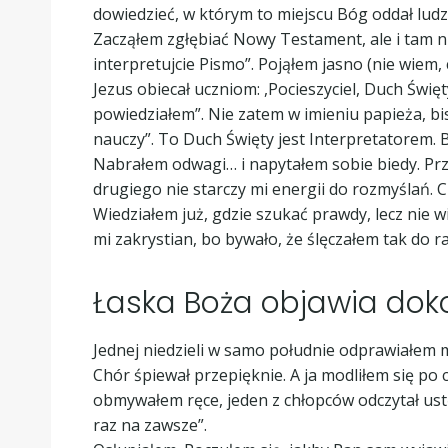
dowiedzieć, w którym to miejscu Bóg oddał ludz
Zacząłem zgłębiać Nowy Testament, ale i tam nie
interpretujcie Pismo”. Pojąłem jasno (nie wiem,
Jezus obiecał uczniom: ,Pocieszyciel, Duch Świ
powiedziałem”. Nie zatem w imieniu papieża, bis
nauczy”. To Duch Święty jest Interpretatorem.
Nabrałem odwagi… i napytałem sobie biedy. Przen
drugiego nie starczy mi energii do rozmyślań. 
Wiedziałem już, gdzie szukać prawdy, lecz nie 
mi zakrystian, bo bywało, że ślęczałem tak do ra
Łaska Boża objawia dok
Jednej niedzieli w samo południe odprawiałem 
Chór śpiewał przepięknie. A ja modliłem się po
obmywałem ręce, jeden z chłopców odczytał ustę
raz na zawsze”.