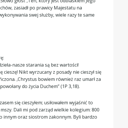
 Słowo głosi: ,Ten, który jest odblaskiem Jego
echów, zasiadł po prawicy Majestatu na
o wykonywania swej służby, wiele razy te same
ę:
zieła-nasze starania są bez wartości!
ę cieszę! Nikt wyrzucany z posady nie cieszył się
kończona. ,Chrystus bowiem również raz umarł za
 powołany do życia Duchem” (1P 3,18).
zasem się cieszyłem; usiłowałem wyjaśnić to
 mszy. Dali mi pod zarząd wielkie kolegium: 800
co innym oraz siostrom zakonnym. Byli bardzo