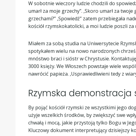
W sobotnie wieczory ludzie chodzili do spowiedz
umarł za moje grzechy”. ,Skoro umarł za twoje 
grzechami?” ,Spowiedź” zatem przebiegała nader
kościół rzymskokatolicki, a moi ludzie poszli za
Miałem za sobą studia na Uniwersytecie Rzymskim
spotykałem wielu na nowo narodzonych chrześc
mnóstwo braci i sióstr w Chrystusie. Kontaktu
3000 księży. We Włoszech powstaje wiele wspóln
nawrócić papieża. ,Usprawiedliwieni tedy z wia
Rzymska demonstracja s
By pojąć kościół rzymski ze wszystkimi jego dog
użyje wszelkich środków, by zwiększyć swe wpły
chwałą i mocą, jakie przystoją tylko Bogu w Jeg
Kluczowy dokument interpretujący dzisiejszy k