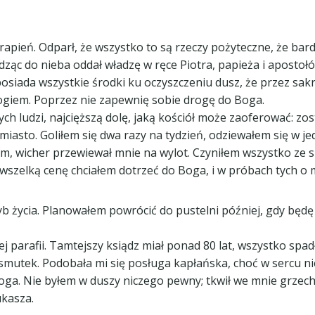
trapień. Odparł, że wszystko to są rzeczy pożyteczne, że bar
ąc do nieba oddał władzę w ręce Piotra, papieża i apostołó
ł posiada wszystkie środki ku oczyszczeniu dusz, że przez 
giem. Poprzez nie zapewnię sobie drogę do Boga.
ch ludzi, najcięższą dolę, jaką kościół może zaoferować: zo
iasto. Goliłem się dwa razy na tydzień, odziewałem się w jed
em, wicher przewiewał mnie na wylot. Czyniłem wszystko ze s
 wszelką cenę chciałem dotrzeć do Boga, i w próbach tych o 
tryb życia. Planowałem powrócić do pustelni później, gdy bę
 parafii. Tamtejszy ksiądz miał ponad 80 lat, wszystko spad
smutek. Podobała mi się posługa kapłańska, choć w sercu ni
oga. Nie byłem w duszy niczego pewny; tkwił we mnie grzech
ukasza.