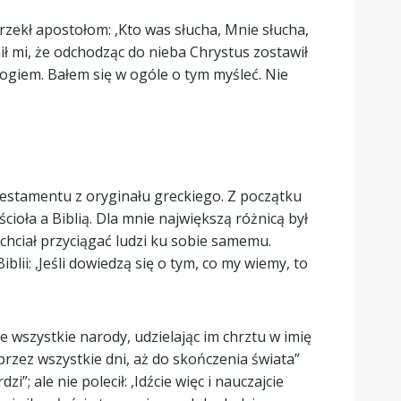
zekł apostołom: ,Kto was słucha, Mnie słucha,
nił mi, że odchodząc do nieba Chrystus zostawił
 Bogiem. Bałem się w ogóle o tym myśleć. Nie
stamentu z oryginału greckiego. Z początku
cioła a Biblią. Dla mnie największą różnicą był
 chciał przyciągać ludzi ku sobie samemu.
ii: ,Jeśli dowiedzą się o tym, co my wiemy, to
ie wszystkie narody, udzielając im chrztu w imię
przez wszystkie dni, aż do skończenia świata”
”; ale nie polecił: ,Idźcie więc i nauczajcie