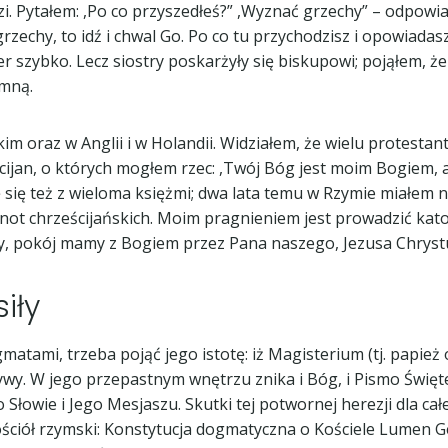
i. Pytałem: ,Po co przyszedłeś?” ,Wyznać grzechy” – odpowiada
grzechy, to idź i chwal Go. Po co tu przychodzisz i opowiada
 szybko. Lecz siostry poskarżyły się biskupowi; pojąłem, ż
 mną.
 oraz w Anglii i w Holandii. Widziałem, że wielu protestantó
ijan, o których mogłem rzec: ,Twój Bóg jest moim Bogiem,
ję się też z wieloma księżmi; dwa lata temu w Rzymie miałe
ot chrześcijańskich. Moim pragnieniem jest prowadzić katol
ry, pokój mamy z Bogiem przez Pana naszego, Jezusa Chrystu
iły
matami, trzeba pojąć jego istotę: iż Magisterium (tj. papie
wy. W jego przepastnym wnętrzu znika i Bóg, i Pismo Święte,
o Słowie i Jego Mesjaszu. Skutki tej potwornej herezji dla ca
ościół rzymski: Konstytucja dogmatyczna o Kościele Lumen G