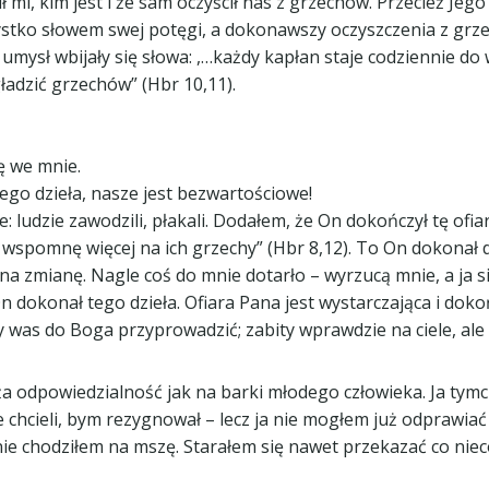
mi, kim jest i że sam oczyścił nas z grzechów. Przecież Jego
zystko słowem swej potęgi, a dokonawszy oczyszczenia z grz
 umysł wbijały się słowa: ,…każdy kapłan staje codziennie d
ładzić grzechów” (Hbr 10,11).
ę we mnie.
tego dzieła, nasze jest bezwartościowe!
ludzie zawodzili, płakali. Dodałem, że On dokończył tę ofiar
ie wspomnę więcej na ich grzechy” (Hbr 8,12). To On dokonał d
na zmianę. Nagle coś do mnie dotarło – wyrzucą mnie, a ja si
 On dokonał tego dzieła. Ofiara Pana jest wystarczająca i do
y was do Boga przyprowadzić; zabity wprawdzie na ciele, ale
a odpowiedzialność jak na barki młodego człowieka. Ja tymc
 chcieli, bym rezygnował – lecz ja nie mogłem już odprawiać
nie chodziłem na mszę. Starałem się nawet przekazać co nie