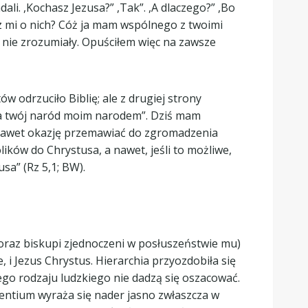
li. ,Kochasz Jezusa?” ,Tak”. ,A dlaczego?” ,Bo
sz mi o nich? Cóż ja mam wspólnego z twoimi
e nie zrozumiały. Opuściłem więc na zawsze
w odrzuciło Biblię; ale z drugiej strony
 a twój naród moim narodem”. Dziś mam
m nawet okazję przemawiać do zgromadzenia
ików do Chrystusa, a nawet, jeśli to możliwe,
sa” (Rz 5,1; BW).
ż oraz biskupi zjednoczeni w posłuszeństwie mu)
 i Jezus Chrystus. Hierarchia przyozdobiła się
łego rodzaju ludzkiego nie dadzą się oszacować.
entium wyraża się nader jasno zwłaszcza w