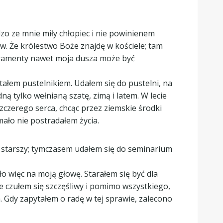
dzo ze mnie miły chłopiec i nie powinienem
w. Że królestwo Boże znajdę w kościele; tam
sakramenty nawet moja dusza może być
stałem pustelnikiem. Udałem się do pustelni, na
ną tylko wełnianą szatę, zimą i latem. W lecie
zczerego serca, chcąc przez ziemskie środki
mało nie postradałem życia.
dę starszy; tymczasem udałem się do seminarium
ło więc na moją głowę. Starałem się być dla
e czułem się szczęśliwy i pomimo wszystkiego,
. Gdy zapytałem o radę w tej sprawie, zalecono