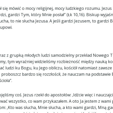
ię mówić o mocy religijnej, mocy ludzkiego rozumu. Jezus r
dzi, gardzi Tym, który Mnie posłał” (Łk 10,16). Biskup wyjaś
ucha, to nie słucha Jezusa. A jeśli gardzi Jezusem, to gardzi
kupowi.
az z grupką młodych ludzi samodzielny przekład Nowego Te
iśmy, tym wyraźniej widzieliśmy rozbieżność między nauką koś
wać ludzi ku Bogu, ku Jego obliczu, kościół natomiast zawsze
roboszcz bardzo się rozzłościł, że nauczam na podstawie Bibl
cioła”.
liśmy coś. Jezus rzekł do apostołów: ,Idźcie więc i nauczajc
wywać wszystko, co wam przykazałem. A oto Ja jestem z wami 
m: ,Kto was słucha, Mnie słucha, a kto wami gardzi, Mną gardzi