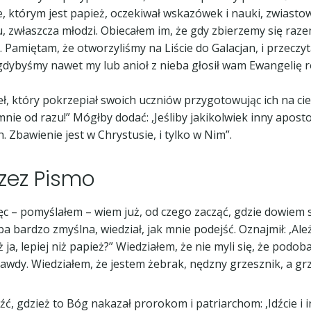
, którym jest papież, oczekiwał wskazówek i nauki, zwiastow
ju, zwłaszcza młodzi. Obiecałem im, że gdy zbierzemy się raze
. Pamiętam, że otworzyliśmy na Liście do Galacjan, i przeczy
gdybyśmy nawet my lub anioł z nieba głosił wam Ewangelię ró
 który pokrzepiał swoich uczniów przygotowując ich na cier
nie od razu!” Mógłby dodać: ,Jeśliby jakikolwiek inny aposto
 Zbawienie jest w Chrystusie, i tylko w Nim”.
zez Pismo
c – pomyślałem – wiem już, od czego zacząć, gdzie dowiem 
a bardzo zmyślna, wiedział, jak mnie podejść. Oznajmił: ,Ale
ja, lepiej niż papież?” Wiedziałem, że nie myli się, że podoba
rawdy. Wiedziałem, że jestem żebrak, nędzny grzesznik, a grz
, gdzież to Bóg nakazał prorokom i patriarchom: ,Idźcie i in