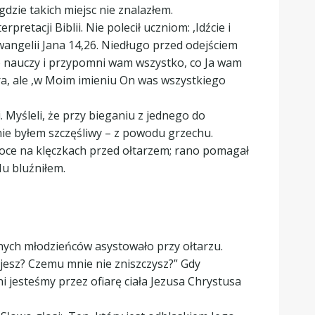
dzie takich miejsc nie znalazłem.
etacji Biblii. Nie polecił uczniom: ,Idźcie i
Ewangelii Jana 14,26. Niedługo przed odejściem
go nauczy i przypomni wam wszystko, co Ja wam
ora, ale ,w Moim imieniu On was wszystkiego
 Myśleli, że przy bieganiu z jednego do
nie byłem szczęśliwy – z powodu grzechu.
noce na klęczkach przed ołtarzem; rano pomagał
Mu bluźniłem.
anych młodzieńców asystowało przy ołtarzu.
ijesz? Czemu mnie nie zniszczysz?” Gdy
i jesteśmy przez ofiarę ciała Jezusa Chrystusa