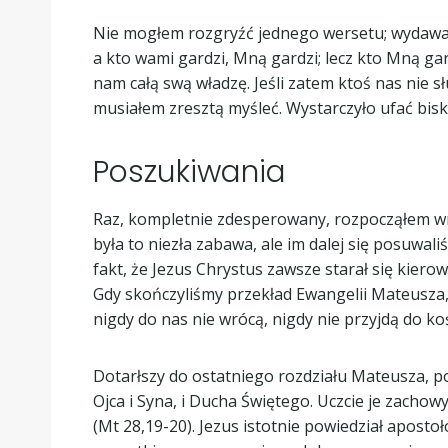
Nie mogłem rozgryźć jednego wersetu; wydawał s
a kto wami gardzi, Mną gardzi; lecz kto Mną gar
nam całą swą władzę. Jeśli zatem ktoś nas nie sł
musiałem zresztą myśleć. Wystarczyło ufać bis
Poszukiwania
Raz, kompletnie zdesperowany, rozpocząłem wr
była to niezła zabawa, ale im dalej się posuwal
fakt, że Jezus Chrystus zawsze starał się kiero
Gdy skończyliśmy przekład Ewangelii Mateusza, p
nigdy do nas nie wrócą, nigdy nie przyjdą do koś
Dotarłszy do ostatniego rozdziału Mateusza, poję
Ojca i Syna, i Ducha Świętego. Uczcie je zacho
(Mt 28,19-20). Jezus istotnie powiedział apostoło