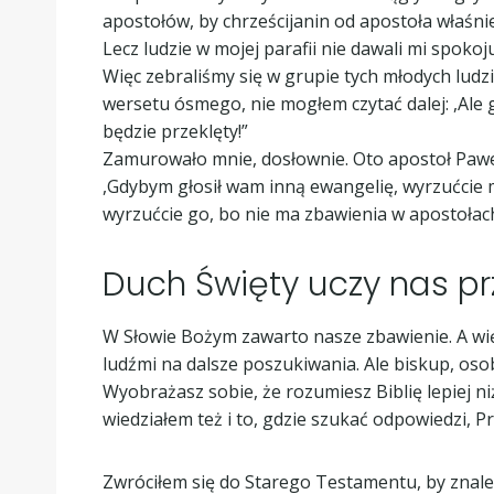
apostołów, by chrześcijanin od apostoła właśnie
Lecz ludzie w mojej parafii nie dawali mi spoko
Więc zebraliśmy się w grupie tych młodych ludzi
wersetu ósmego, nie mogłem czytać dalej: ,Ale 
będzie przeklęty!”
Zamurowało mnie, dosłownie. Oto apostoł Paweł,
,Gdybym głosił wam inną ewangelię, wyrzućcie m
wyrzućcie go, bo nie ma zbawienia w apostołach.
Duch Święty uczy nas pr
W Słowie Bożym zawarto nasze zbawienie. A wię
ludźmi na dalsze poszukiwania. Ale biskup, osob
Wyobrażasz sobie, że rozumiesz Biblię lepiej niż 
wiedziałem też i to, gdzie szukać odpowiedzi, P
Zwróciłem się do Starego Testamentu, by znaleźć