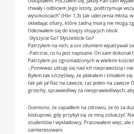
Osłupiałem. Poczułem się, jakby Pan sam wyjawił 
chwały i odbiciem Jego istoty, podtrzymuje ws
wysokościach” (Hbr 1,3). Jak uderzenia młota, w
składając ofiary, które żadną miarą nie mogą zg
Odezwałem się do księży stojących obok:
-Słyszycie Go? Słyszeliście Go?
Patrzyłem na nich, a oni zdumieni wpatrywali si
-Patrzcie, co tu jest napisane. On sam dokonał 
Patrzyłem po zgromadzonych w wielkim kościele: 
-,Ponieważ ulituję się nad ich nieprawością i n
Byłem tak szczęśliwy, że płakałem i śmiałem się 
tak jak ja! Raz na zawsze, raz jeden na zawsze
grzechy, sprawiedliwy za niesprawiedliwych, ab
Oceniono, że zapadłem na zdrowiu, że to za duż
biskupowi, gdy przybył się ze mną zobaczyć. Nie
studentów i wykładowcy. Pracowałem więc, ale 
zainteresowani.