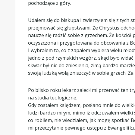
pochodzące z góry.
Udałem się do biskupa i zwierzyłem się z tych s
przejmować się głupstwami. Że Chrystus odchodz
nauczę się radzić sobie z grzechem. Że kośció
oczyszczona i przygotowana do obcowania z Bo
I wybrałem to, co z zapałem wybiera wielu młody
jedno z pod rzymskich wzgórz, skąd było widać m
skwar był nie do zniesienia, zimą bardzo marzł
swoją ludzką wolą zniszczyć w sobie grzech. Za
Po blisko roku lekarz zalecił mi przerwać ten 
na studia teologiczne.
Gdy zostałem księdzem, posłano mnie do wielkiej
ludzi bardzo miłym, mimo iż odczuwałem wielki 
co robiłem, nie wiedziałem, jak mogę spotkać B
mi przeczytanie pewnego ustępu z Ewangelii Ł