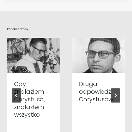
Podobne wpisy
Gdy
Druga
znalazłem
odpowiedź
Chrystusa,
Chrystusowi
znalazłem
wszystko