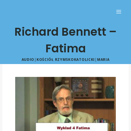
Richard Bennett –
Fatima
AUDIO
|
KOŚCIÓŁ RZYMSKOKATOLICKI
|
MARIA