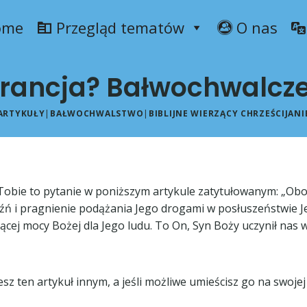
ome
Przegląd tematów
O nas
rancja? Bałwochwalcze
ARTYKUŁY
|
BAŁWOCHWALSTWO
|
BIBLIJNE WIERZĄCY CHRZEŚCIJANI
Tobie to pytanie w poniższym artykule zatytułowanym: „Obo
jaźń i pragnienie podążania Jego drogami w posłuszeństwie 
cej mocy Bożej dla Jego ludu. To On, Syn Boży uczynił nas 
sz ten artykuł innym, a jeśli możliwe umieścisz go na swojej