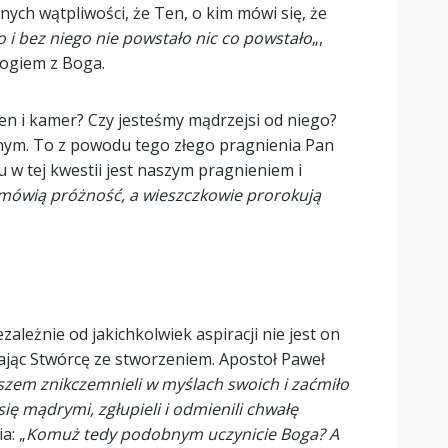
nych wątpliwości, że Ten, o kim mówi się, że
 i bez niego nie powstało nic co powstało
„,
Bogiem z Boga.
en i kamer? Czy jesteśmy mądrzejsi od niego?
jnym. To z powodu tego złego pragnienia Pan
 w tej kwestii jest naszym pragnieniem i
mówią próżność, a wieszczkowie prorokują
eżnie od jakichkolwiek aspiracji nie jest on
zając Stwórcę ze stworzeniem. Apostoł Paweł
wszem znikczemnieli w myślach swoich i zaćmiło
się mądrymi, zgłupieli i odmienili chwałę
a: „
Komuż tedy podobnym uczynicie Boga? A