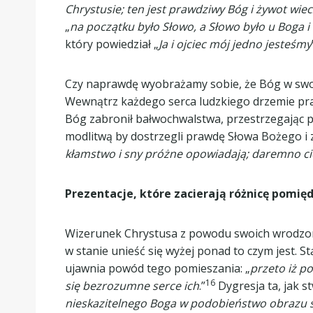
Chrystusie; ten jest prawdziwy Bóg i żywot wie
„
na początku było Słowo, a Słowo było u Boga i
który powiedział „
Ja i ojciec mój jedno jesteśmy
Czy naprawdę wyobrażamy sobie, że Bóg w swoje
Wewnątrz każdego serca ludzkiego drzemie pra
Bóg zabronił bałwochwalstwa, przestrzegając pr
modlitwą by dostrzegli prawdę Słowa Bożego i zr
kłamstwo i sny próżne opowiadają; daremno ci
Prezentacje, które zacierają różnicę pomi
Wizerunek Chrystusa z powodu swoich wrodzonyc
w stanie unieść się wyżej ponad to czym jest. 
ujawnia powód tego pomieszania: „
przeto iż p
16
się bezrozumne serce ich
.”
Dygresja ta, jak s
nieskazitelnego Boga w podobieństwo obrazu s