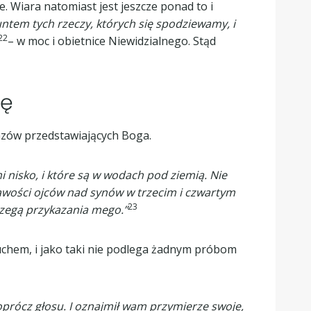
. Wiara natomiast jest jeszcze ponad to i
untem tych rzeczy, których się spodziewamy, i
22
– w moc i obietnice Niewidzialnego. Stąd
kę
azów przedstawiających Boga.
i nisko, i które są w wodach pod ziemią. Nie
prawości ojców nad synów w trzecim i czwartym
23
trzegą przykazania mego.”
uchem, i jako taki nie podlega żadnym próbom
 oprócz głosu. I oznajmił wam przymierze swoje,