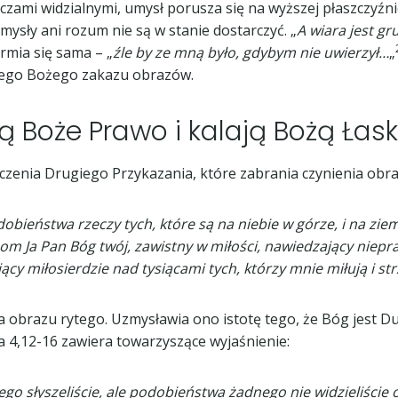
czami widzialnymi, umysł porusza się na wyższej płaszczyźnie
mysły ani rozum nie są w stanie dostarczyć. „
A wiara jest gr
mia się sama – „
źle by ze mną było, gdybym nie uwierzył…
„
nego Bożego zakazu obrazów.
ią Boże Prawo i kalają Bożą Łas
czenia Drugiego Przykazania, które zabrania czynienia obr
bieństwa rzeczy tych, które są na niebie w górze, i na ziem
ł; bom Ja Pan Bóg twój, zawistny w miłości, nawiedzający nie
ący miłosierdzie nad tysiącami tych, którzy mnie miłują i s
a obrazu rytego. Uzmysławia ono istotę tego, że Bóg jest D
a 4,12-16 zawiera towarzyszące wyjaśnienie:
ego słyszeliście, ale podobieństwa żadnego nie widzieliście