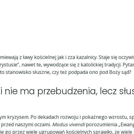
ewają z ławy kościelnej jak i zza kazalnicy. Staje się oczywi
stusie”, nawet te, wywodzące się z katolickiej tradycji. Pyt
t to stanowisko słuszne, czy też podpada ono pod Boży sąd?
i nie ma przebudzenia, lecz sł
jnym kryzysem. Po dekadach rozwoju i pokaźnego wzrostu, sp
y przed naszymi oczami.
Modus vivendi
porozumienia „Ewange
cie go przez wiele ugrupowań kościelnych sprawiło, że wiele 