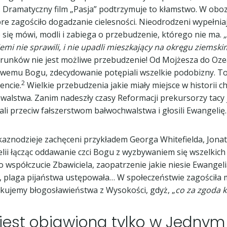
. Dramatyczny film „Pasja” podtrzymuje to kłamstwo. W oboz
e zagościło dogadzanie cielesności. Nieodrodzeni wypełniają
e się mówi, modli i zabiega o przebudzenie, którego nie ma.
mi nie sprawili, i nie upadli mieszkający na okręgu ziemski
runków nie jest możliwe przebudzenie! Od Mojżesza do Ozeas
ziwemu Bogu, zdecydowanie potępiali wszelkie podobizny. T
2
encie.
Wielkie przebudzenia jakie miały miejsce w historii 
alstwa. Zanim nadeszły czasy Reformacji prekursorzy tacy ja
i przeciw fałszerstwom bałwochwalstwa i głosili Ewangelię.
aznodzieje zachęceni przykładem Georga Whitefielda, Jonat
 łącząc oddawanie czci Bogu z wyzbywaniem się wszelkich
współczucie Zbawiciela, zaopatrzenie jakie niesie Ewangeli
 plaga pijaństwa ustępowała… W społeczeństwie zagościła m
kujemy błogosławieństwa z Wysokości, gdyż, „
co za zgoda 
est objawiona tylko w Jednym 