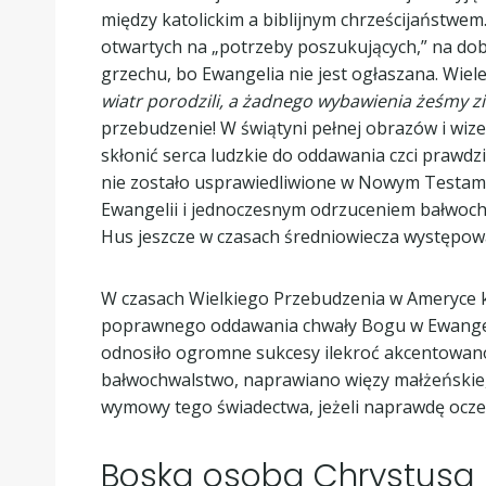
między katolickim a biblijnym chrześcijaństwem
otwartych na „potrzeby poszukujących,” na dobr
grzechu, bo Ewangelia nie jest ogłaszana. Wiel
wiatr porodzili, a żadnego wybawienia żeśmy zie
przebudzenie! W świątyni pełnej obrazów i wize
skłonić serca ludzkie do oddawania czci prawd
nie zostało usprawiedliwione w Nowym Testam
Ewangelii i jednoczesnym odrzuceniem bałwochw
Hus jeszcze w czasach średniowiecza występowal
W czasach Wielkiego Przebudzenia w Ameryce k
poprawnego oddawania chwały Bogu w Ewangelii
odnosiło ogromne sukcesy ilekroć akcentowano 
bałwochwalstwo, naprawiano więzy małżeńskie,
wymowy tego świadectwa, jeżeli naprawdę ocze
Boska osoba Chrystusa j