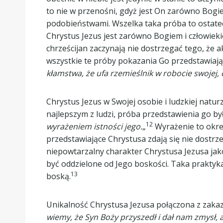
to nie w przenośni, gdyż jest On zarówno Bogiem
podobieństwami. Wszelka taka próba to ostatecz
Chrystus Jezus jest zarówno Bogiem i człowiekie
chrześcijan zaczynają nie dostrzegać tego, że
wszystkie te próby pokazania Go przedstawiają
kłamstwa, że ufa rzemieślnik w robocie swojej,
Chrystus Jezus w Swojej osobie i ludzkiej naturz
najlepszym z ludzi, próba przedstawienia go była
12
wyrażeniem istności jego.
„
Wyrażenie to okreś
przedstawiające Chrystusa zdają się nie dostrz
niepowtarzalny charakter Chrystusa Jezusa jako
być oddzielone od Jego boskości. Taka praktyk
13
boską.
Unikalność Chrystusa Jezusa połączona z zak
wiemy, że Syn Boży przyszedł i dał nam zmysł,