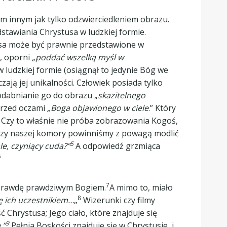
ym innym jak tylko odzwierciedleniem obrazu.
dstawiania Chrystusa w ludzkiej formie.
stusa może być prawnie przedstawione w
a, oporni
„poddać wszelką myśl w
 w ludzkiej formie (osiągnął to jedynie Bóg we
zają jej unikalności. Człowiek posiada tylko
odabnianie go do obrazu „
skazitelnego
 przed oczami
„Boga objawionego w ciele
.” Który
 Czy to właśnie nie próba zobrazowania Kogoś,
iszy naszej komory powinniśmy z powagą modlić
5
e, czyniący cuda?”
A odpowiedź grzmiąca
6
7
na prawdę prawdziwym Bogiem.
A mimo to, miało
8
ię ich uczestnikiem…
„
Wizerunki czy filmy
 Chrystusa; Jego ciało, które znajduje się
9
.”
Pełnia Boskości znajduje się w Chrystusie, i