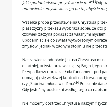
18
jakie podobieństwo przyrównacie mu
?”
Odpow
odnowienie umysłu waszego po to, abyście mogl
Wszelka próba przedstawienia Chrystusa przek
płaszczyzny przekazu wyobraża sobie, że oto 
człowiek zaczyna podążać za własnymi myślami
upodabniać się do świata wytworzonym obrazem
zmysłów, jednak w żadnym stopniu nie przedsta
Nasza wiedza odnośnie Jezusa Chrystusa musi b
ostatniej, artysta oraz widz łączą Boga i Jego
Przypadkowy obraz zakłada fundament pod pant
domagają się większej kontroli nad treścią pro
20
czy „Sabrina -młoda wiedźma”
Polecenie dane
Gdy jesteśmy posłuszni według tego co napisan
Nie możemy dostrzec Chrystusa naszym fizyczny