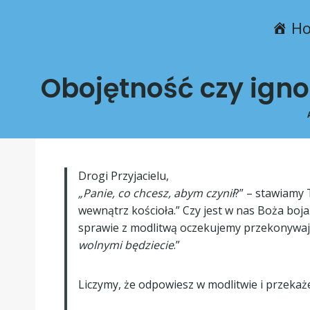
H
Obojętność czy igno
Drogi Przyjacielu,
„Panie, co chcesz, abym czynił
?” – stawiamy 
wewnątrz kościoła.” Czy jest w nas Boża bo
sprawie z modlitwą oczekujemy przekonywają
wolnymi będziecie
.”
Liczymy, że odpowiesz w modlitwie i przekaże