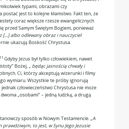
kimikolwiek typami, obrazami czy
postać jest to kolejne kłamstwo. Fakt ten, że
Niestety coraz większe rzesze ewangelicznych
ą się przed Samym Świętym Bogiem, ponieważ
 […] albo odlewany obraz i nauczyciel
ernie ukazują Boskość Chrystusa.
11
Gdyby Jezus był tylko człowiekiem, nawet
stoty” Bożej, „
będąc jasnością chwały i
nych. Ci, którzy akceptują wizerunki i filmy
iego wymiaru. Wszystkie te próby ignorują
m, jednak człowieczeństwo Chrystusa nie może
ł dwoma „osobami” – jedną ludzką, a drugą
 stanowczy sposób w Nowym Testamencie. „
A
 prawdziwym, to jest, w Synu Jego Jezusie