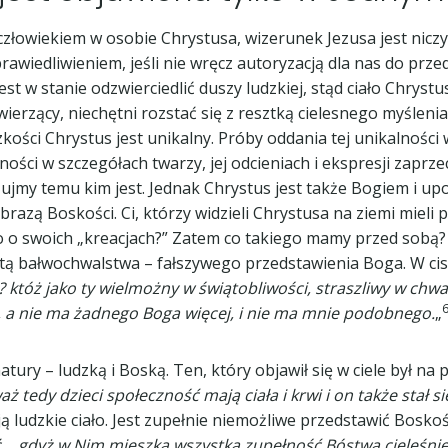
 człowiekiem w osobie Chrystusa, wizerunek Jezusa jest nicz
awiedliwieniem, jeśli nie wręcz autoryzacją dla nas do prze
est w stanie odzwierciedlić duszy ludzkiej, stąd ciało Chry
ierzący, niechętni rozstać się z resztką cielesnego myśleni
dzkości Chrystus jest unikalny. Próby oddania tej unikalności
ności w szczegółach twarzy, jej odcieniach i ekspresji zaprzec
ujmy temu kim jest. Jednak Chrystus jest także Bogiem i up
brazą Boskości. Ci, którzy widzieli Chrystusa na ziemi mieli
o o swoich „kreacjach?” Zatem co takiego mamy przed sobą?
otą bałwochwalstwa – fałszywego przedstawienia Boga. W c
któż jako ty wielmożny w świątobliwości, straszliwy w chwal
 a nie ma żadnego Boga więcej, i nie ma mnie podobnego.
„
tury – ludzką i Boską. Ten, który objawił się w ciele był 
ż tedy dzieci społeczność mają ciała i krwi i on także stał s
 ludzkie ciało. Jest zupełnie niemożliwe przedstawić Boskość
ć,
„gdyż w Nim mieszka wszystka zupełność Bóstwa cieleśnie