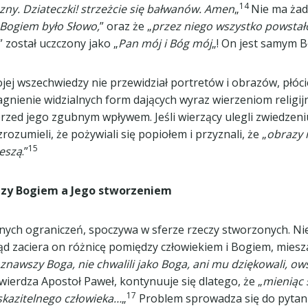
14
czny. Dziateczki! strzeżcie się bałwanów. Amen
„
Nie ma żad
 Bogiem było Słowo,
” oraz że „
przez niego wszystko powstało
” został uczczony jako „
Pan mój i Bóg mój
„! On jest samym 
j wszechwiedzy nie przewidział portretów i obrazów, płóci
gnienie widzialnych form dających wyraz wierzeniom religi
zed jego zgubnym wpływem. Jeśli wierzący ulegli zwiedzeniu
ozumieli, że pożywiali się popiołem i przyznali, że „
obrazy 
15
eszą
.”
ędzy Bogiem a Jego stworzeniem
h ograniczeń, spoczywa w sferze rzeczy stworzonych. Niezal
Stąd zaciera on różnicę pomiędzy człowiekiem i Bogiem, mies
oznawszy Boga, nie chwalili jako Boga, ani mu dziękowali, o
twierdza Apostoł Paweł, kontynuuje się dlatego, że „
mieniąc 
17
kazitelnego człowieka…
„
Problem sprowadza się do pytani