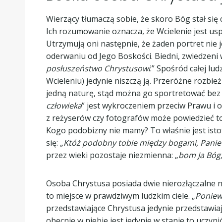
Wierzący tłumaczą sobie, że skoro Bóg stał się
Ich rozumowanie oznacza, że Wcielenie jest uspr
Utrzymują oni następnie, że żaden portret nie j
oderwaniu od Jego Boskości. Biedni, zwiedzeni w
posłuszeństwo Chrystusowi
.” Spośród całej lu
Wcieleniu) jedynie niszczą ją. Przeróżne rozbież
jedną naturę, stąd można go sportretować bez 
człowieka
” jest wykroczeniem przeciw Prawu i o
z reżyserów czy fotografów może powiedzieć t
Kogo podobizny nie mamy? To właśnie jest ist
się:
„Któż podobny tobie między bogami, Panie? 
przez wieki pozostaje niezmienna: „
bom Ja Bóg,
Osoba Chrystusa posiada dwie nierozłączalne na
to miejsce w prawdziwym ludzkim ciele. „
Poniewa
przedstawiające Chrystusa jedynie przedstawiają
obecnie w niebie jest jedynie w stanie to uczyni