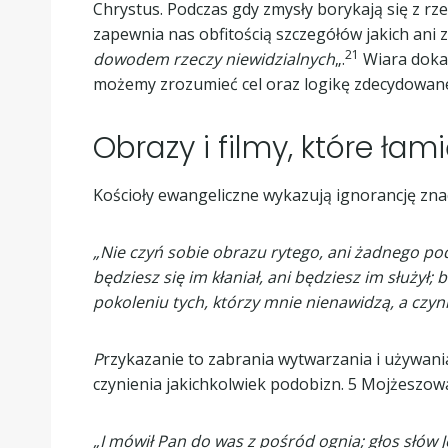
Chrystus. Podczas gdy zmysły borykają się z rze
zapewnia nas obfitością szczegółów jakich ani z
21
dowodem rzeczy niewidzialnych
„.
Wiara dokar
możemy zrozumieć cel oraz logikę zdecydowa
Obrazy i filmy, które łam
Kościoły ewangeliczne wykazują ignorancję zna
„Nie czyń sobie obrazu rytego, ani żadnego podo
będziesz się im kłaniał, ani będziesz im służy
pokoleniu tych, którzy mnie nienawidzą, a czyni
P
rzykazanie to zabrania wytwarzania i używani
czynienia jakichkolwiek podobizn. 5 Mojżeszow
„I mówił Pan do was z pośród ognia; głos słów J