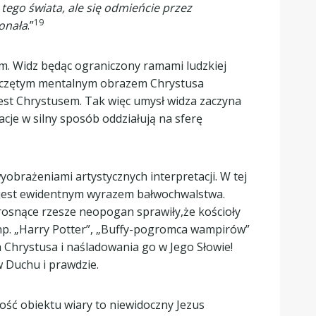
 tego świata, ale się odmieńcie przez
19
onała
.”
. Widz będąc ograniczony ramami ludzkiej
poczętym mentalnym obrazem Chrystusa
est Chrystusem. Tak więc umysł widza zaczyna
je w silny sposób oddziałują na sferę
brażeniami artystycznych interpretacji. W tej
co jest ewidentnym wyrazem bałwochwalstwa.
osnące rzesze neopogan sprawiły,że kościoły
 np. „Harry Potter”, „Buffy-pogromca wampirów”
Chrystusa i naśladowania go w Jego Słowie!
w Duchu i prawdzie.
ość obiektu wiary to niewidoczny Jezus