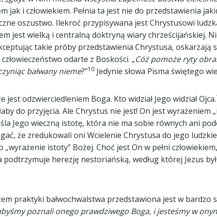
 jak i człowiekiem. Pełnia ta jest nie do przedstawienia ja
ne oszustwo. Ilekroć przypisywana jest Chrystusowi ludzka 
m jest wielką i centralną doktryną wiary chrześcijańskiej. 
 akceptując takie próby przedstawienia Chrystusa, oskarżaj
 człowieczeństwo odarte z Boskości. „
Cóż pomoże ryty obraz
10
 czyniąc bałwany nieme
?”
Jedynie słowa Pisma świętego wi
e jest odzwierciedleniem Boga. Kto widział Jego widział Ojca.
by do przyjęcia. Ale Chrystus nie jest! On jest wyrażeniem „i
la Jego wieczną istotę, która nie ma sobie równych ani podob
egać, że zredukowali oni Wcielenie Chrystusa do jego ludzk
 „wyrażenie istoty” Bożej. Choć jest On w pełni człowiekie
a podtrzymuje herezję nestoriańską, według której Jezus by
azem praktyki bałwochwalstwa przedstawiona jest w bardzo
 abyśmy poznali onego prawdziwego Boga, i jesteśmy w onym