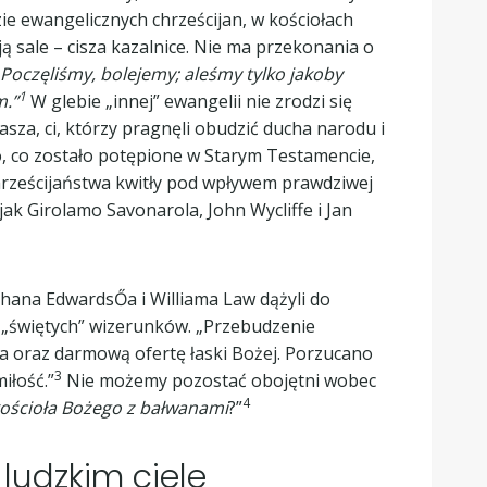
ie ewangelicznych chrześcijan, w kościołach
 sale – cisza kazalnice. Nie ma przekonania o
„Poczęliśmy, bolejemy; aleśmy tylko jakoby
1
m.”
W glebie „innej” ewangelii nie zrodzi się
za, ci, którzy pragnęli obudzić ducha narodu i
o, co zostało potępione w Starym Testamencie,
chrześcijaństwa kwitły pod wpływem prawdziwej
k Girolamo Savonarola, John Wycliffe i Jan
hana EdwardsŐa i Williama Law dążyli do
 „świętych” wizerunków. „Przebudzenie
a oraz darmową ofertę łaski Bożej. Porzucano
3
iłość.”
Nie możemy pozostać obojętni wobec
4
kościoła Bożego z bałwanami
?”
ludzkim ciele