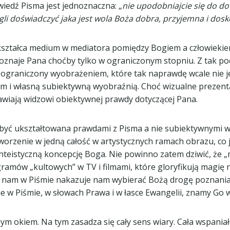
iedź Pisma jest jednoznaczna: „
nie upodobniajcie się do do
i doświadczyć jaka jest wola Boża dobra, przyjemna i dosk
ształca medium w mediatora pomiędzy Bogiem a człowiekiem
poznaje Pana choćby tylko w ograniczonym stopniu. Z tak 
 ograniczony wyobrażeniem, które tak naprawdę wcale nie j
 i własną subiektywną wyobraźnią. Choć wizualne prezentac
wiają widzowi obiektywnej prawdy dotyczącej Pana.
yć ukształtowana prawdami z Pisma a nie subiektywnymi wyo
 stworzenie w jedną całość w artystycznych ramach obrazu, 
eistyczną koncepcję Boga. Nie powinno zatem dziwić, że „r
gramów „kultowych” w TV i filmami, które gloryfikują magię
 nam w Piśmie nakazuje nam wybierać Bożą drogę poznania 
e w Piśmie, w słowach Prawa i w łasce Ewangelii, znamy Go 
m okiem. Na tym zasadza się cały sens wiary. Cała wspaniał