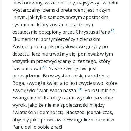
nieskończony, wszechmocny, najwyższy i w pełni
wystarczalny, ziemski pretendent jest niczym
innym, jak tylko samozwańczym apostackim
systemem, który zostanie osądzony i
26
ostatecznie potępiony przez Chrystusa Pana
.
Ekumeniczni sprzymierzeńcy z ziemskim
Zastępcą rosną jak przysłowiowe grzyby po
deszczu, lecz nie trwóżmy się, ponieważ w tym
wszystkim przezwyciężamy przez tego, który
27
nas umiłował.
Nasze zwycięstwo jest
przesądzone: Bo wszystko co się narodziło z
Boga, zwycięża świat; a to jest zwycięstwo, które
28
zwyciężyło świat, wiara nasza.
Porozumienie
Ewangeliczni i Katolicy razem wydało na siebie
wyrok, jako że nie ma społeczności między
światłością i ciemnością. Nadszedł jednak czas,
abyśmy jako prawdziwie Ewangeliczni razem w
Panu dali o sobie znać!