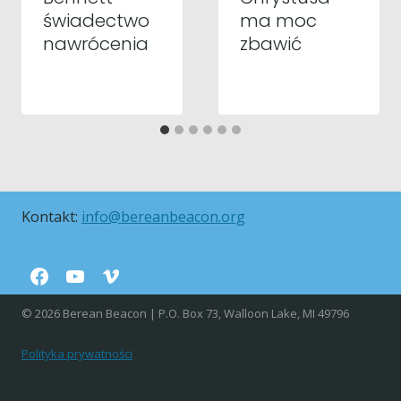
świadectwo
ma moc
nawrócenia
zbawić
Kontakt:
info@bereanbeacon.org
© 2026 Berean Beacon | P.O. Box 73, Walloon Lake, MI 49796
Polityka prywatności