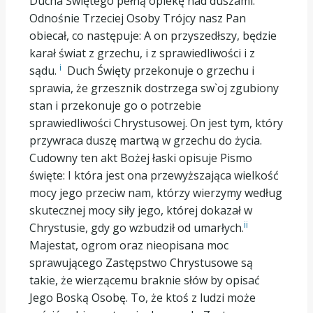
Ducha Świętego pełną opiekę nad duszami.
Odnośnie Trzeciej Osoby Trójcy nasz Pan
obiecał, co następuje: A on przyszedłszy, będzie
karał świat z grzechu, i z sprawiedliwości i z
i
sądu.
Duch Święty przekonuje o grzechu i
sprawia, że grzesznik dostrzega sw`oj zgubiony
stan i przekonuje go o potrzebie
sprawiedliwości Chrystusowej. On jest tym, który
przywraca duszę martwą w grzechu do życia.
Cudowny ten akt Bożej łaski opisuje Pismo
święte: I która jest ona przewyższająca wielkość
mocy jego przeciw nam, którzy wierzymy według
skutecznej mocy siły jego, której dokazał w
ii
Chrystusie, gdy go wzbudził od umarłych.
Majestat, ogrom oraz nieopisana moc
sprawującego Zastępstwo Chrystusowe są
takie, że wierzącemu braknie słów by opisać
Jego Boską Osobę. To, że ktoś z ludzi może