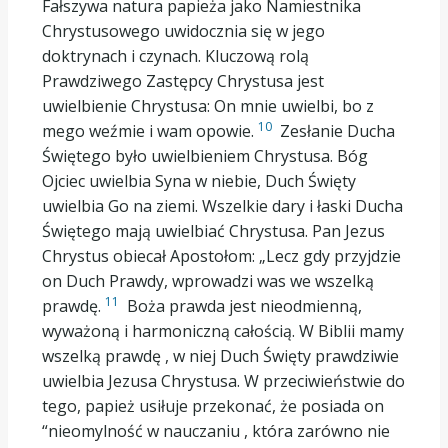
Fałszywa natura papieża jako Namiestnika
Chrystusowego uwidocznia się w jego
doktrynach i czynach. Kluczową rolą
Prawdziwego Zastępcy Chrystusa jest
uwielbienie Chrystusa: On mnie uwielbi, bo z
10
mego weźmie i wam opowie.
Zesłanie Ducha
Świętego było uwielbieniem Chrystusa. Bóg
Ojciec uwielbia Syna w niebie, Duch Święty
uwielbia Go na ziemi. Wszelkie dary i łaski Ducha
Świętego mają uwielbiać Chrystusa. Pan Jezus
Chrystus obiecał Apostołom: „Lecz gdy przyjdzie
on Duch Prawdy, wprowadzi was we wszelką
11
prawdę.
Boża prawda jest nieodmienną,
wyważoną i harmoniczną całością. W Biblii mamy
wszelką prawdę , w niej Duch Święty prawdziwie
uwielbia Jezusa Chrystusa. W przeciwieństwie do
tego, papież usiłuje przekonać, że posiada on
“nieomylność w nauczaniu , która zarówno nie