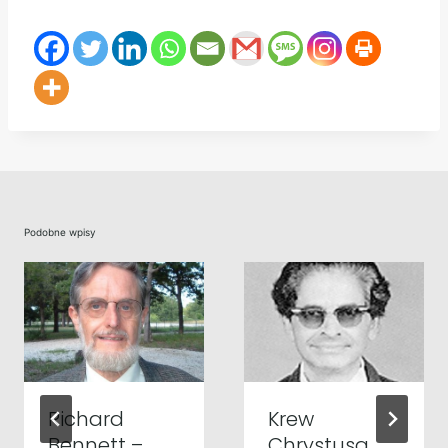
Podobne wpisy
Richard
Krew
Bennett –
Chrystusa