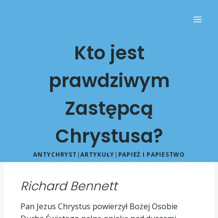
Kto jest
prawdziwym
Zastępcą
Chrystusa?
ANTYCHRYST
|
ARTYKUŁY
|
PAPIEŻ I PAPIESTWO
Richard Bennett
Pan Jezus Chrystus powierzył Bożej Osobie