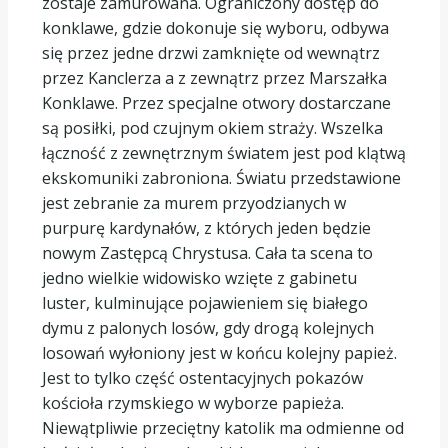
zostaje zamurowana. Ograniczony dostęp do
konklawe, gdzie dokonuje się wyboru, odbywa
się przez jedne drzwi zamknięte od wewnątrz
przez Kanclerza a z zewnątrz przez Marszałka
Konklawe. Przez specjalne otwory dostarczane
są posiłki, pod czujnym okiem straży. Wszelka
łączność z zewnętrznym światem jest pod klątwą
ekskomuniki zabroniona. Światu przedstawione
jest zebranie za murem przyodzianych w
purpurę kardynałów, z których jeden będzie
nowym Zastępcą Chrystusa. Cała ta scena to
jedno wielkie widowisko wzięte z gabinetu
luster, kulminujące pojawieniem się białego
dymu z palonych losów, gdy drogą kolejnych
losowań wyłoniony jest w końcu kolejny papież.
Jest to tylko część ostentacyjnych pokazów
kościoła rzymskiego w wyborze papieża.
Niewątpliwie przeciętny katolik ma odmienne od