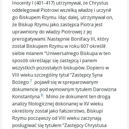
Inocenty I (401-417) utrzymywał, że Chrystus
oddelegował Piotrowi wszelką władzę i uczynił
go Biskupem Rzymu. Idąc dalej, utrzymywał on,
że Biskup Rzymu jako zastępca Piotra jest
uprawniony do władzy Piotrowej z jej
prerogatywami. Następnie Bonifacy III, który
został Biskupem Rzymu w roku 607 określił
siebie mianem “Uniwersalnego Biskupa w ten
sposób określając się zastępcą i panem
wszystkich pozostałych biskupów. Dopiero w
VIII wieku szczególny tytuł “Zastępcy Syna
7
Bożego
pojawił się w spreparowanym
dokumencie pod wymownym tytułem Darowizna
8
Konstantyna
. Mimo że dokument ten drogą
analizy filologicznej dokonanej w XV wieku
określony został jako fałszerstwo, Biskupi
Rzymu począwszy od VIII wieku zaczynają
posługiwać się tytułem “Zastępcy Chrystusa