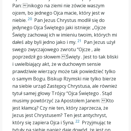
Pan: nikogo na ziemi nie zówcie waszym
ojcem, bo jednego Ojca macie, który jest w
20
niebie.
Pan Jezus Chrystus modlił się do
jedynego Ojca Świętego jaki istnieje: „Ojcze
Święty zachowaj ich w imieniu twoim, których mi
21
dałeś aby byli jedno jako i my.
Pan Jezus użył
swego zwyczajowego zwrotu “Ojcze , ale
poprzedził go słowem Święty . Jest to tak bliski
i uwielbiający akt, że w duchowym sensie
prawdziwie wierzący może tak powiedzieć tylko
o samym Bogu. Biskup Rzymski nie tylko bierze
na siebie urząd Zastępcy Chrystusa, ale również
tytuł samej głowy Trójcy “Ojca Świętego . Stąd
musimy powtórzyć za Apostołem Janem: Kto
jest kłamcą? Czy nie ten, który zaprzecza, że
Jezus jest Chrystusem? Ten jest antychryst,
22
który się zapiera Ojca i Syna.
Przyjmując te
tytuły na siebie papież daje dowód, że jest on