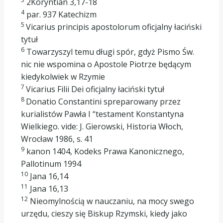
2Koryntian 3,17-18
4
par. 937 Katechizm
5
Vicarius principis apostolorum oficjalny łaciński
tytuł
6
Towarzyszyl temu długi spór, gdyż Pismo Św.
nic nie wspomina o Apostole Piotrze będącym
kiedykolwiek w Rzymie
7
Vicarius Filii Dei oficjalny łaciński tytuł
8
Donatio Constantini spreparowany przez
kurialistów Pawła I “testament Konstantyna
Wielkiego. vide: J. Gierowski, Historia Włoch,
Wrocław 1986, s. 41
9
kanon 1404, Kodeks Prawa Kanonicznego,
Pallotinum 1994
10
Jana 16,14
11
Jana 16,13
12
Nieomylnością w nauczaniu, na mocy swego
urzędu, cieszy się Biskup Rzymski, kiedy jako