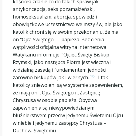
kościoła zdanie co do takich spraw jak
antykoncepcja, seks pozamałżeński,
homoseksualizm, aborcja, spowiedź i
obowiązkowe uczestnictwo we mszy św, ale jako
katolik chroni się w swoim przekonaniu, że ma
on “Ojca Świętego – papieża. Bez cienia
wątpliwości oficjalna witryna internetowa
Watykanu informuje: “Ojciec Święty Biskup
Rzymski, jako następca Piotra jest wieczną i
widzialną zasadą i fundamentem jedności
16
zarówno biskupów jak i wiernych.
I tak
katolicy zniewoleni są w systemie zapewnieniem,
że mają oni „Ojca Świętego i „Zastępcę
Chrystusa w osobie papieża. Obydwa
zapewnienia są niewypowiedzianym
bluźnierstwem przeciw jedynemu Świętemu Ojcu
w niebie i jedynemu zastępcy Chrystusa –
Duchowi Świętemu.