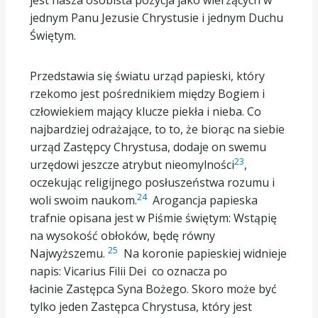
jednym Panu Jezusie Chrystusie i jednym Duchu
Świętym.
Przedstawia się światu urząd papieski, który
rzekomo jest pośrednikiem między Bogiem i
człowiekiem mający klucze piekła i nieba. Co
najbardziej odrażające, to to, że biorąc na siebie
urząd Zastępcy Chrystusa, dodaje on swemu
23
urzędowi jeszcze atrybut nieomylności
,
oczekując religijnego posłuszeństwa rozumu i
24
woli swoim naukom.
Arogancja papieska
trafnie opisana jest w Piśmie świętym: Wstąpię
na wysokość obłoków, będę równy
25
Najwyższemu.
Na koronie papieskiej widnieje
napis: Vicarius Filii Dei co oznacza po
łacinie Zastępca Syna Bożego. Skoro może być
tylko jeden Zastępca Chrystusa, który jest