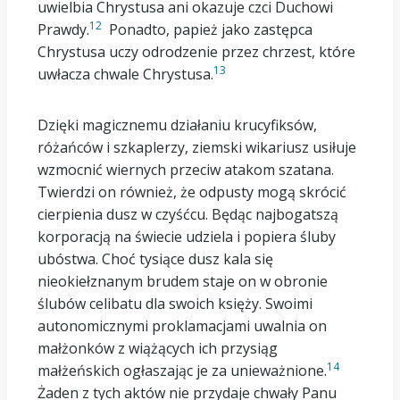
uwielbia Chrystusa ani okazuje czci Duchowi
12
Prawdy.
Ponadto, papież jako zastępca
Chrystusa uczy odrodzenie przez chrzest, które
13
uwłacza chwale Chrystusa.
Dzięki magicznemu działaniu krucyfiksów,
różańców i szkaplerzy, ziemski wikariusz usiłuje
wzmocnić wiernych przeciw atakom szatana.
Twierdzi on również, że odpusty mogą skrócić
cierpienia dusz w czyśćcu. Będąc najbogatszą
korporacją na świecie udziela i popiera śluby
ubóstwa. Choć tysiące dusz kala się
nieokiełznanym brudem staje on w obronie
ślubów celibatu dla swoich księży. Swoimi
autonomicznymi proklamacjami uwalnia on
małżonków z wiążących ich przysiąg
14
małżeńskich ogłaszając je za unieważnione.
Żaden z tych aktów nie przydaje chwały Panu