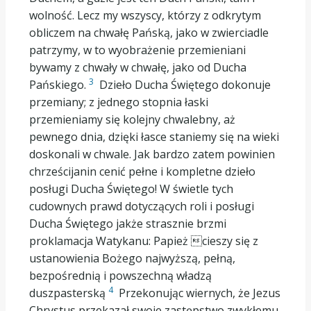
wolność. Lecz my wszyscy, którzy z odkrytym
obliczem na chwałę Pańską, jako w zwierciadle
patrzymy, w to wyobrażenie przemieniani
bywamy z chwały w chwałę, jako od Ducha
3
Pańskiego.
Dzieło Ducha Świętego dokonuje
przemiany; z jednego stopnia łaski
przemieniamy się kolejny chwalebny, aż
pewnego dnia, dzięki łasce staniemy się na wieki
doskonali w chwale. Jak bardzo zatem powinien
chrześcijanin cenić pełne i kompletne dzieło
posługi Ducha Świętego! W świetle tych
cudownych prawd dotyczących roli i posługi
Ducha Świętego jakże strasznie brzmi
proklamacja Watykanu: Papież cieszy się z
ustanowienia Bożego najwyższą, pełną,
bezpośrednią i powszechną władzą
4
duszpasterską
Przekonując wiernych, że Jezus
Chrystus przekazał swoje zastępstwo zwykłemu