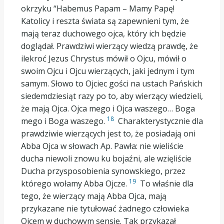
okrzyku “Habemus Papam – Mamy Papę!
Katolicy i reszta świata są zapewnieni tym, że
mają teraz duchowego ojca, który ich będzie
doglądał. Prawdziwi wierzący wiedzą prawdę, że
ilekroć Jezus Chrystus mówił o Ojcu, mówił o
swoim Ojcu i Ojcu wierzących, jaki jednym i tym
samym. Słowo to Ojciec gości na ustach Pańskich
siedemdziesiąt razy po to, aby wierzący wiedzieli,
że mają Ojca. Ojca mego i Ojca waszego… Boga
18
mego i Boga waszego.
Charakterystycznie dla
prawdziwie wierzących jest to, że posiadają oni
Abba Ojca w słowach Ap. Pawła: nie wieliście
ducha niewoli znowu ku bojaźni, ale wzięliście
Ducha przysposobienia synowskiego, przez
19
którego wołamy Abba Ojcze.
To właśnie dla
tego, że wierzący mają Abba Ojca, mają
przykazane nie tytułować żadnego człowieka
Ojcem w duchowym sensie. Tak przykazał