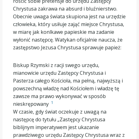
rościć sobie pretensje do urzędu Zastępcy
Chrystusa zakrawa na absurd i bluźnierstwo.
Obecnie uwaga świata skupiona jest na urzędzie
człowieka, który usiłuje zająć miejsce Chrystusa,
w miarę jak konlkawe papieskie ma zadanie
wyłonić następcę. Watykan oficjalnie naucza, że
zastępstwo Jezusa Chrystusa sprawuje papież:
Biskup Rzymski z racji swego urzędu,
mianowicie urzędu Zastępcy Chrystusa i
Pasterza całego Kościoła, ma pełną, najwyższą i
powszechną władzę nad Kościołem i władzę tę
zawsze ma prawo wykonywać w sposób
1
nieskrępowany
W czasie, gdy świat oczekuje z uwagą na
następcę do tytułu „Zastępcy Chrystusa
biblijnym imperatywem jest ukazanie
prawdziwego urzędu Zastępcy Chrystusa wraz z