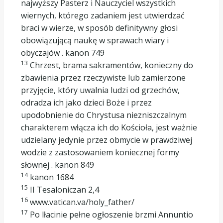
najwyższy Pasterz i Nauczyciel wszystkich
wiernych, którego zadaniem jest utwierdzać
braci w wierze, w sposób definitywny głosi
obowiązującą naukę w sprawach wiary i
obyczajów . kanon 749
13
Chrzest, brama sakramentów, konieczny do
zbawienia przez rzeczywiste lub zamierzone
przyjęcie, który uwalnia ludzi od grzechów,
odradza ich jako dzieci Boże i przez
upodobnienie do Chrystusa niezniszczalnym
charakterem włącza ich do Kościoła, jest ważnie
udzielany jedynie przez obmycie w prawdziwej
wodzie z zastosowaniem koniecznej formy
słownej . kanon 849
14
kanon 1684
15
II Tesaloniczan 2,4
16
www.vatican.va/holy_father/
17
Po lłacinie pełne ogłoszenie brzmi Annuntio