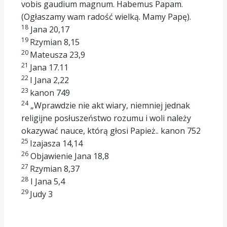
vobis gaudium magnum. Habemus Papam.
(Ogłaszamy wam radość wielką. Mamy Papę).
18
Jana 20,17
19
Rzymian 8,15
20
Mateusza 23,9
21
Jana 17.11
22
I Jana 2,22
23
kanon 749
24
„Wprawdzie nie akt wiary, niemniej jednak
religijne posłuszeństwo rozumu i woli należy
okazywać nauce, którą głosi Papież.. kanon 752
25
Izajasza 14,14
26
Objawienie Jana 18,8
27
Rzymian 8,37
28
I Jana 5,4
29
Judy 3