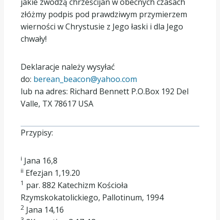
jakie zwodzą chrześcijan w obecnych czasach
złóżmy podpis pod prawdziwym przymierzem
wierności w Chrystusie z Jego łaski i dla Jego
chwały!
Deklaracje należy wysyłać
do:
berean_beacon@yahoo.com
lub na adres: Richard Bennett P.O.Box 192 Del
Valle, TX 78617 USA
Przypisy:
i
Jana 16,8
ii
Efezjan 1,19.20
1
par. 882 Katechizm Kościoła
Rzymskokatolickiego, Pallotinum, 1994
2
Jana 14,16
3